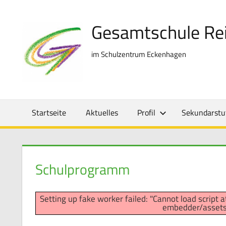
Zum
Inhalt
Gesamtschule Re
springen
im Schulzentrum Eckenhagen
Startseite
Aktuelles
Profil
Sekundarstuf
Schulprogramm
Setting up fake worker failed: "Cannot load script
embedder/assets/