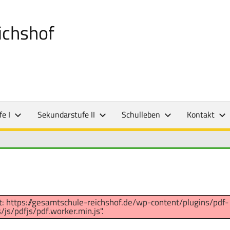
ichshof
e I
Sekundarstufe II
Schulleben
Kontakt
 at: https://gesamtschule-reichshof.de/wp-content/plugins/pdf-
js/pdfjs/pdf.worker.min.js".