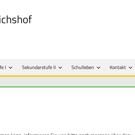
ichshof
e I
Sekundarstufe II
Schulleben
Kontakt