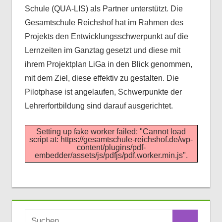
Schule (QUA-LIS) als Partner unterstützt. Die
Gesamtschule Reichshof hat im Rahmen des
Projekts den Entwicklungsschwerpunkt auf die
Lernzeiten im Ganztag gesetzt und diese mit
ihrem Projektplan LiGa in den Blick genommen,
mit dem Ziel, diese effektiv zu gestalten. Die
Pilotphase ist angelaufen, Schwerpunkte der
Lehrerfortbildung sind darauf ausgerichtet.
Setting up fake worker failed: "Cannot load
script at: https://gesamtschule-reichshof.de/wp-
content/plugins/pdf-
embedder/assets/js/pdfjs/pdf.worker.min.js".
Suchen