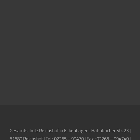
Gesamtschule Reichshof in Eckenhagen | Hahnbucher Str. 23 |
51580 Reichshof | Tel.: 02265 – 99470 | Fax.: 02265 – 994740 |