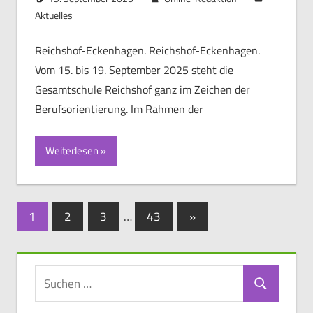
Aktuelles
Reichshof-Eckenhagen. Reichshof-Eckenhagen.
Vom 15. bis 19. September 2025 steht die
Gesamtschule Reichshof ganz im Zeichen der
Berufsorientierung. Im Rahmen der
Weiterlesen
Seitennummerierung
Nächste
1
2
3
…
43
»
Beiträge
der
Beiträge
Suchen
Suchen
nach: