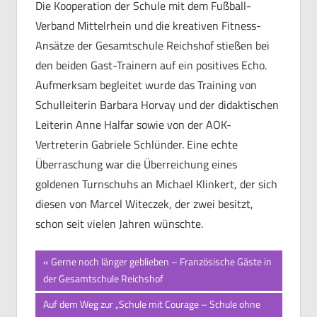
Die Kooperation der Schule mit dem Fußball-
Verband Mittelrhein und die kreativen Fitness-
Ansätze der Gesamtschule Reichshof stießen bei
den beiden Gast-Trainern auf ein positives Echo.
Aufmerksam begleitet wurde das Training von
Schulleiterin Barbara Horvay und der didaktischen
Leiterin Anne Halfar sowie von der AOK-
Vertreterin Gabriele Schlünder. Eine echte
Überraschung war die Überreichung eines
goldenen Turnschuhs an Michael Klinkert, der sich
diesen von Marcel Witeczek, der zwei besitzt,
schon seit vielen Jahren wünschte.
Beitragsnavigation
Vorheriger
Gerne noch länger geblieben – Französische Gäste in
Beitrag:
der Gesamtschule Reichshof
Nächster
Auf dem Weg zur „Schule mit Courage – Schule ohne