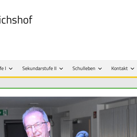
ichshof
e I
Sekundarstufe II
Schulleben
Kontakt