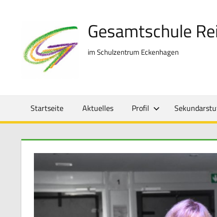
Zum
Inhalt
Gesamtschule Re
springen
im Schulzentrum Eckenhagen
Startseite
Aktuelles
Profil
Sekundarstuf