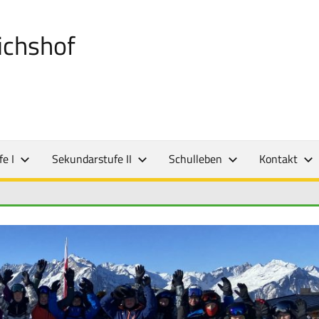
ichshof
e I
Sekundarstufe II
Schulleben
Kontakt