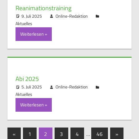
Reanimationstraining
9. Juli 2025
Online-Redaktion
Aktuelles
Weiterlesen
Abi 2025
5. Juli 2025
Online-Redaktion
Aktuelles
Weiterlesen
Seitennummerierung
Vorherige
Nächste
«
1
2
3
4
…
46
»