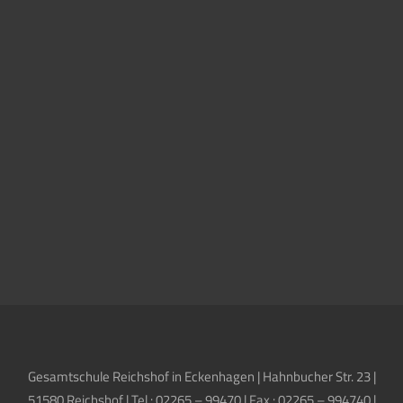
Gesamtschule Reichshof in Eckenhagen | Hahnbucher Str. 23 |
51580 Reichshof | Tel.: 02265 – 99470 | Fax.: 02265 – 994740 |