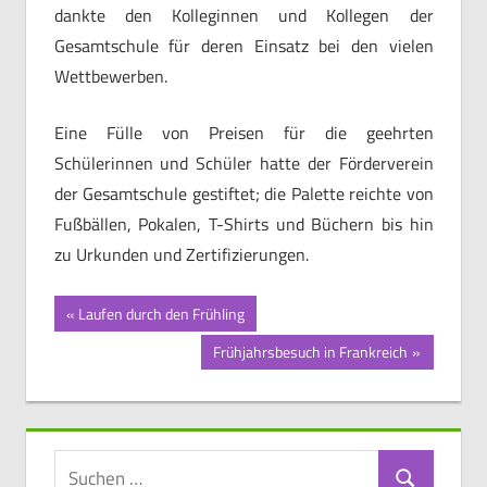
dankte den Kolleginnen und Kollegen der
Gesamtschule für deren Einsatz bei den vielen
Wettbewerben.
Eine Fülle von Preisen für die geehrten
Schülerinnen und Schüler hatte der Förderverein
der Gesamtschule gestiftet; die Palette reichte von
Fußbällen, Pokalen, T-Shirts und Büchern bis hin
zu Urkunden und Zertifizierungen.
Beitragsnavigation
Vorheriger
Laufen durch den Frühling
Beitrag:
Nächster
Frühjahrsbesuch in Frankreich
Beitrag:
Suchen