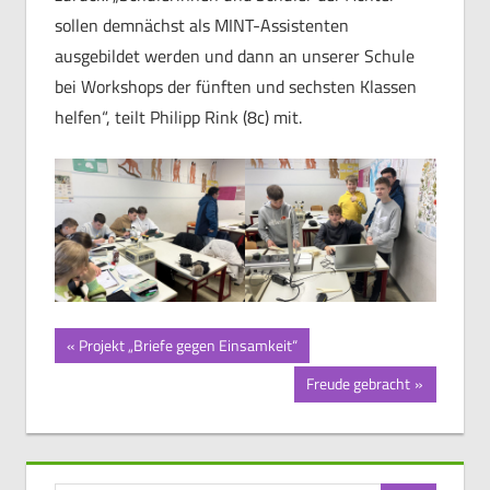
sollen demnächst als MINT-Assistenten
ausgebildet werden und dann an unserer Schule
bei Workshops der fünften und sechsten Klassen
helfen“, teilt Philipp Rink (8c) mit.
Beitragsnavigation
Vorheriger
Projekt „Briefe gegen Einsamkeit“
Beitrag:
Nächster
Freude gebracht
Beitrag: