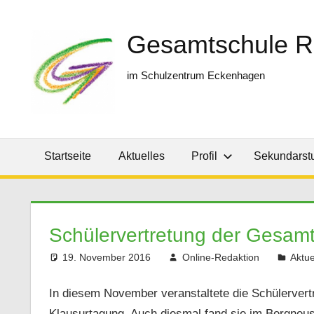
Zum
Inhalt
Gesamtschule R
springen
im Schulzentrum Eckenhagen
Startseite
Aktuelles
Profil
Sekundarstu
Schülervertretung der Gesamt
19. November 2016
Online-Redaktion
Aktue
In diesem November veranstaltete die Schülervertr
Klausurtagung. Auch diesmal fand sie im Bergneus