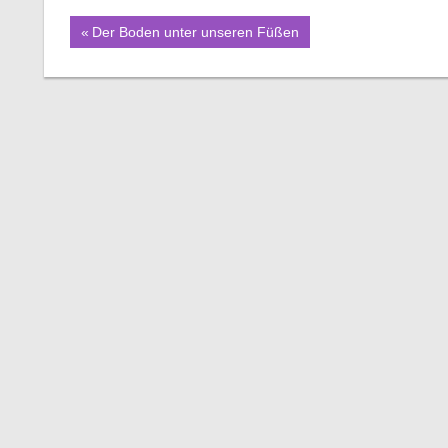
Beitragsnavigation
Vorheriger
Der Boden unter unseren Füßen
Beitrag: