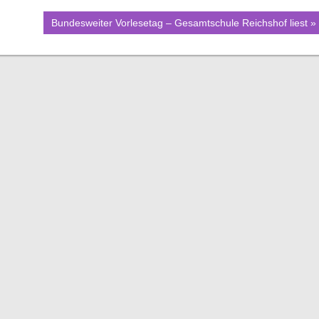
Nächster
Bundesweiter Vorlesetag – Gesamtschule Reichshof liest
Beitrag: