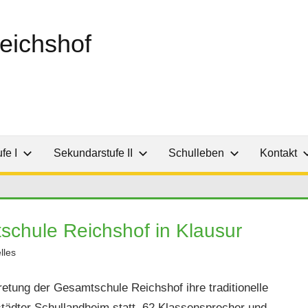
eichshof
fe I
Sekundarstufe II
Schulleben
Kontakt
schule Reichshof in Klausur
lles
etung der Gesamtschule Reichshof ihre traditionelle
tädter Schullandheim statt. 62 Klassensprecher und