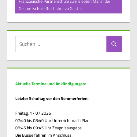
Nächster
Französische Partnerschule zum siebten Mal in der
Beitrag:
Gesamtschule Reichshof zu Gast
Suchen
Suchen
nach:
Aktuelle Termine und Ankündigungen:
Letzter Schultag vor den Sommerferien:
Freitag, 17.07.2026
07:40 bis 08:40 Uhr Unterricht nach Plan
08:45 bis 09:45 Uhr Zeugnisausgabe
Die Busse fahren im Anschluss.