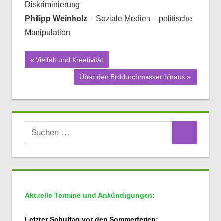
Diskriminierung
Philipp Weinholz
– Soziale Medien – politische
Manipulation
Beitragsnavigation
Vorheriger
Vielfalt und Kreativität
Beitrag:
Nächster
Über den Erddurchmesser hinaus
Beitrag:
Suchen
Suchen
nach:
Aktuelle Termine und Ankündigungen:
Letzter Schultag vor den Sommerferien: