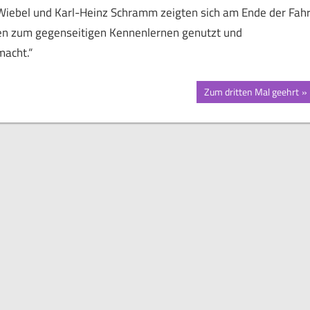
ia Wiebel und Karl-Heinz Schramm zeigten sich am Ende der Fahr
ncen zum gegenseitigen Kennenlernen genutzt und
acht.“
Nächster
Zum dritten Mal geehrt
Beitrag: