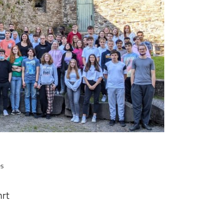
es
hrt