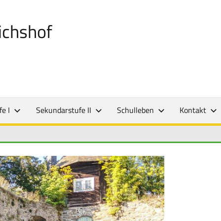
ichshof
e I
Sekundarstufe II
Schulleben
Kontakt