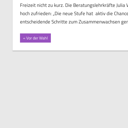
Freizeit nicht zu kurz. Die Beratungslehrkräfte Jul
hoch zufrieden: „Die neue Stufe hat aktiv die Cha
entscheidende Schritte zum Zusammenwachsen gem
Beitragsnavigation
Vorheriger
Vor der Wahl
Beitrag: