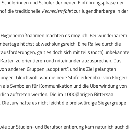
e Schülerinnen und Schüler der neuen Einführungsphase der
f die traditionelle
Kennenlernfahrt
zur Jugendherberge in der
chen Hygienemaßnahmen machten es möglich. Bei wunderbarem
embertage höchst abwechslungsreich. Eine Rallye durch die
rausforderungen, galt es doch sich mit teils (noch) unbekannte
 Karten zu orientieren und miteinander abzusprechen. Das
on anderen Gruppen „adoptiert“, und ins Ziel gelangten
gen. Gleichwohl war die neue Stufe erkennbar von Ehrgeiz
ken als Symbolen für Kommunikation und die Überwindung von
rlich auftreten werden. Die im 1000jährigen Rittersaal
Die Jury hatte es nicht leicht die preiswürdige Siegergruppe
wie zur Studien- und Berufsorientierung kam natürlich auch di