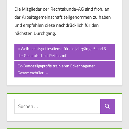
Die Mitglieder der Rechtskunde-AG sind froh, an
der Arbeitsgemeinschaft teilgenommen zu haben
und empfehlen diese nachdrücklich für den
nächsten Durchgang.
Beitragsnavigation
Vorheriger
Weihnachtsgottesdienst für die Jahrgänge 5 und 6
Beitrag:
der Gesamtschule Reichshof
Nächster
Ex-Bundesligaprofis trainieren Eckenhagener
Beitrag:
Gesamtschüler
Suchen
Suchen
nach: