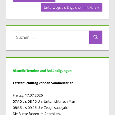
Beitrag:
Nächster
Unterwegs als Engelchen mit Herz
Beitrag:
Suchen
Suchen
nach:
Aktuelle Termine und Ankündigungen:
Letzter Schultag vor den Sommerferien:
Freitag, 17.07.2026
07:40 bis 08:40 Uhr Unterricht nach Plan
08:45 bis 09:45 Uhr Zeugnisausgabe
Die Busse fahren im Anschluss.