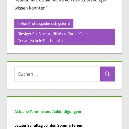
wissen konnten.“
Beitragsnavigation
Vorheriger
Von Profis spielerisch gelernt
Beitrag:
Nächster
Riesiger Spaß beim „Nikolaus-Turnier“ der
Beitrag:
Gesamtschule Reichshof
Suchen
Suchen
nach:
Aktuelle Termine und Ankündigungen:
Letzter Schultag vor den Sommerferien: